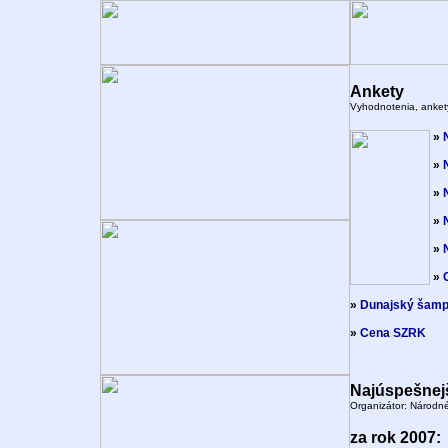
Ankety
Vyhodnotenia, anket
»
»
»
»
»
»
»
Dunajský šamp
»
Cena SZRK
Najúspešnej
Organizátor: Národn
za rok 2007: