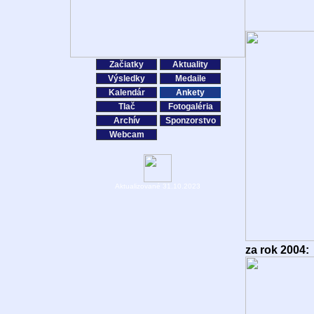
Začiatky
Aktuality
Výsledky
Medaile
Kalendár
Ankety
Tlač
Fotogaléria
Archív
Sponzorstvo
Webcam
Aktualizované 31.10.2023
za rok 2004: