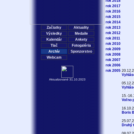
rok 2018
rok 2017
rok 2016
rok 2015
rok 2014
Začiatky
Aktuality
rok 2013
rok 2012
Výsledky
Medaile
rok 2011
Kalendár
Ankety
rok 2010
Tlač
Fotogaléria
rok 2009
Archív
Sponzorstvo
rok 2008
Webcam
rok 2007
rok 2006
rok 2005
20.12.
Vyhlás
Aktualizované 31.10.2023
05.12.
Vyhlás
15.-16
Voľno 
16.10.
Boris 
25.07.
Druhý t
08.07.