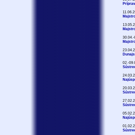
Prípra
11.06.
Majstr
13.05.
Majstr
30.04.
Majstr
23.04.
Dunajs
02.-09
Sústre
24.03.
Najúsp
20.03.
Sústre
27.02.
Sústred
05.02.
Najúsp
01.02.
Sústred