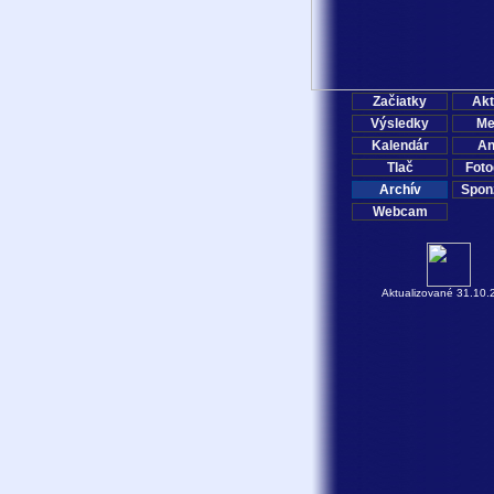
Začiatky
Akt
Výsledky
Me
Kalendár
An
Tlač
Foto
Archív
Spon
Webcam
Aktualizované 31.10.