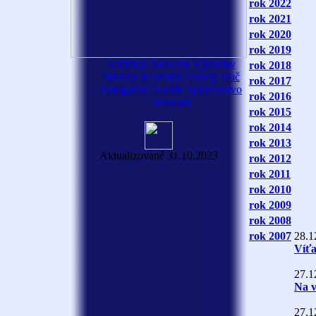
rok 2022
rok 2021
rok 2020
rok 2019
Začiatky
Aktuality
Výsledky
rok 2018
Medaile
Kalendár
Ankety
Tlač
rok 2017
Fotogaléria
Archív
Sponzorstvo
rok 2016
Webcam
rok 2015
rok 2014
rok 2013
Aktualizované 31.10.2023
rok 2012
rok 2011
rok 2010
rok 2009
rok 2008
rok 2007
28.1
Víťa
27.1
Na v
27.1