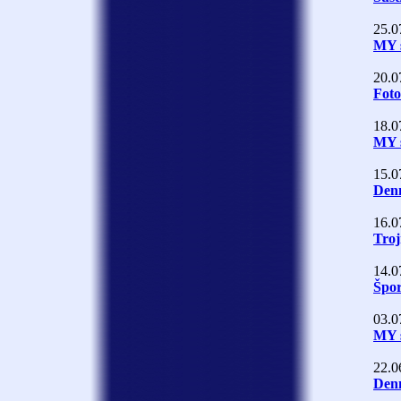
25.0
MY 
20.0
Foto
18.0
MY 
15.0
Denn
16.0
Troj
14.0
Špor
03.0
MY 
22.0
Denn