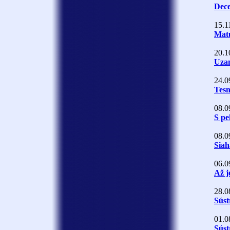
Dece
15.1
Mat
20.1
Uza
24.0
Tesn
08.0
S pe
08.0
Siah
06.0
Až j
28.0
Sús
01.0
Súst