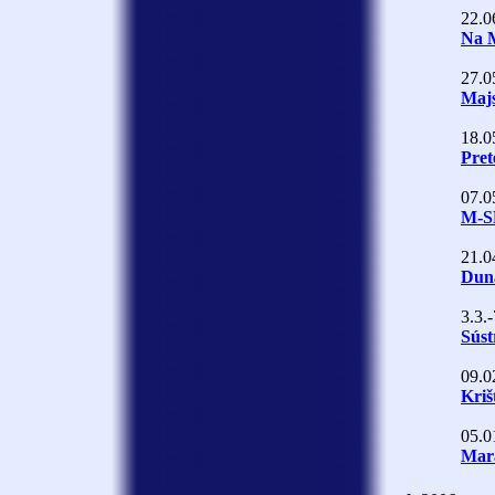
22.0
Na M
27.0
Maj
18.0
Pret
07.0
M-S
21.0
Dun
3.3.
Súst
09.0
Kriš
05.0
Mara