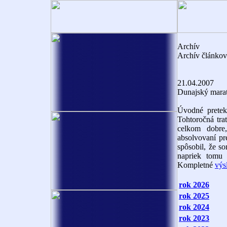
Archív
Archív článkov 
21.04.2007
Dunajský mara
Úvodné pretek
Tohtoročná tra
celkom dobre,
absolvovaní pr
spôsobil, že s
napriek tomu 
Kompletné
výs
rok 2026
rok 2025
rok 2024
rok 2023