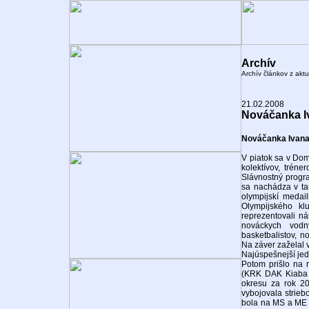
Archív
Archív článkov z aktu
21.02.2008
Nováčanka Iv
Nováčanka Ivana
V piatok sa v Dom
kolektívov, trén
Slávnostný progra
sa nachádza v tam
olympijskí medai
Olympijského kl
reprezentovali ná
nováckych vodný
basketbalistov, no
Na záver zaželal
Najúspešnejší jedn
Potom prišlo na 
(KRK DAK Kiaba N
okresu za rok 20
vybojovala strieb
bola na MS a ME 