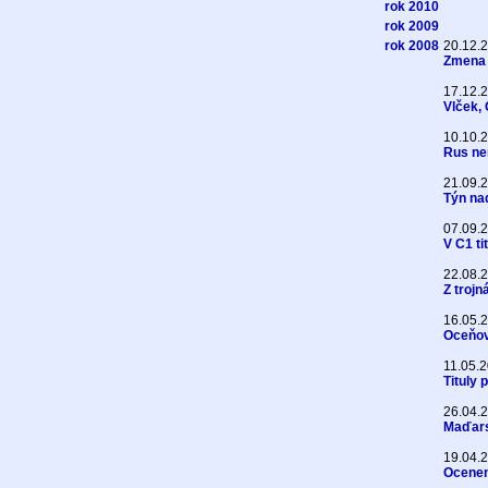
rok 2010
rok 2009
rok 2008
20.12.
Zmena n
17.12.
Vlček, O
10.10.
Rus ne
21.09.
Týn nad
07.09.
V C1 ti
22.08.
Z troj
16.05.
Oceňov
11.05.
Tituly 
26.04.
Maďars
19.04.
Oceneni