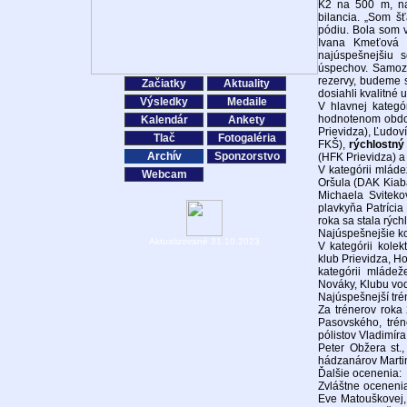
K2 na 500 m, nav
bilancia. „Som šť
pódiu. Bola som v
Ivana Kmeťová 
najúspešnejšiu 
úspechov. Samozr
rezervy, budeme s
Začiatky
Aktuality
dosiahli kvalitné 
Výsledky
Medaile
V hlavnej kategór
hodnotenom obdob
Kalendár
Ankety
Prievidza), Ľudov
Tlač
Fotogaléria
FKŠ),
rýchlostn
Archív
Sponzorstvo
(HFK Prievidza) a
V kategórii mláde
Webcam
Oršula (DAK Kiaba
Michaela Sviteko
plavkyňa Patrícia
roka sa stala rýc
Najúspešnejšie ko
Aktualizované 31.10.2023
V kategórii kolek
klub Prievidza, H
kategórii mládež
Nováky, Klubu vo
Najúspešnejší trén
Za trénerov roka 
Pasovského, trén
pólistov Vladimír
Peter Obžera st.
hádzanárov Martin
Ďalšie ocenenia:
Zvláštne ocenenia
Eve Matouškovej, 