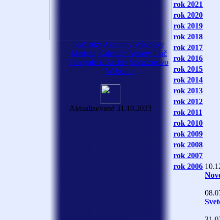
rok 2021
rok 2020
rok 2019
rok 2018
Začiatky
Aktuality
Výsledky
rok 2017
Medaile
Kalendár
Ankety
Tlač
rok 2016
Fotogaléria
Archív
Sponzorstvo
rok 2015
Webcam
rok 2014
rok 2013
rok 2012
Aktualizované 31.10.2023
rok 2011
rok 2010
rok 2009
rok 2008
rok 2007
rok 2006
10.1
Nové
08.0
Svet
31.0