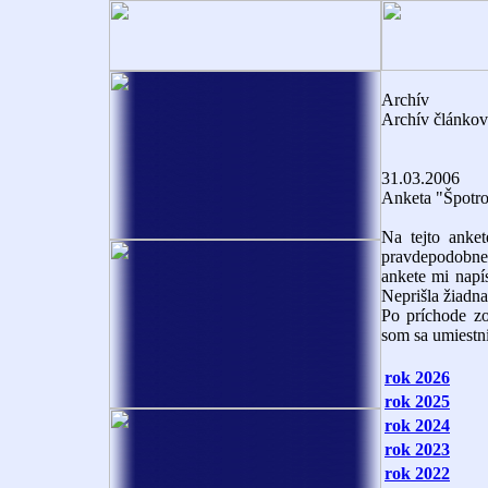
Archív
Archív článkov 
31.03.2006
Anketa "Špotro
Na tejto anke
pravdepodobne 
ankete mi napí
Neprišla žiadn
Po príchode z
som sa umiestni
rok 2026
rok 2025
rok 2024
rok 2023
rok 2022