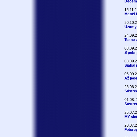
Decemb
15.11.
Matúš 
20.10.
Uzamyk
24.09.
Tesne z
08.09.
S pekn
08.09.
Siahal 
06.09.
Až jede
28.08.
Sústre
01.08.-
Sústre
25.07.
MY sie
20.07.
Fotore