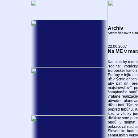
Archív
Archív článkov z aktu
22.06.2007
Na ME v marat
Kanoistický marat
"rodine" vodáck
Európskej kanoist
Európy v tejto di
už v týchto dňoch
aby päť dní pre
majstrovstiev," 
šampionáte budú š
vrátane realizačn
pôvodne plánovan
dĺžku tratí. Tým s
popred tribúnu. K
šesť a všetky ju
divákov sme pripr
budú ju snímať 
pokračoval riadit
Slovensko bude r
seniorských vekov