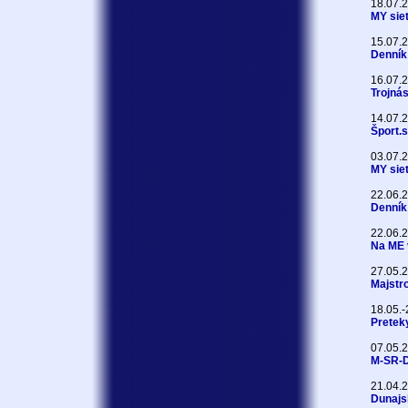
18.07.
MY sie
15.07.
Denník
16.07.
Trojná
14.07.
Šport.
03.07.
MY sie
22.06.
Denník
22.06.
Na ME v
27.05.
Majstr
18.05.
Pretek
07.05.
M-SR-
21.04.
Dunajs