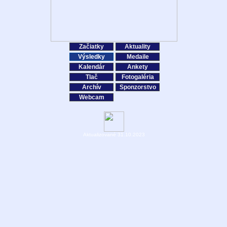
Začiatky
Aktuality
Výsledky
Medaile
Kalendár
Ankety
Tlač
Fotogaléria
Archív
Sponzorstvo
Webcam
Aktualizované 31.10.2023