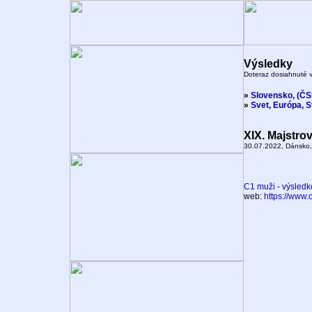
Výsledky
Doteraz dosiahnuté 
»
Slovensko, (Č
»
Svet, Európa, 
XIX. Majstro
30.07.2022, Dánsko,
C1 muži - výsledko
web:
https://www