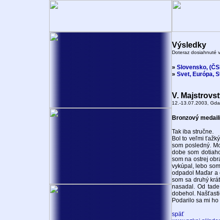
Výsledky
Doteraz dosiahnuté 
»
Slovensko, (Č
»
Svet, Európa, 
V. Majstrovs
12.-13.07.2003, Gda
Bronzový medaili
Tak iba stručne.
Bol to veľmi ťažký
som posledný. Mo
dobe som dotiahol
som na ostrej obr
vykúpal, lebo som 
odpadol Maďar a d
som sa druhý krát
nasadal. Od tade
dobehol. Našťasti
Podarilo sa mi ho
späť