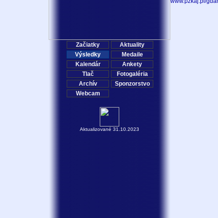
www.pzkaj.pl/gda
Začiatky
Aktuality
Výsledky
Medaile
Kalendár
Ankety
Tlač
Fotogaléria
Archív
Sponzorstvo
Webcam
Aktualizované 31.10.2023