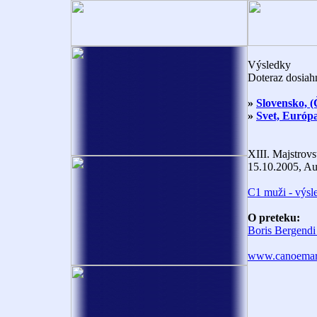
Výsledky
Doteraz dosiah
»
Slovensko, 
»
Svet, Európ
XIII. Majstrov
15.10.2005, Aus
C1 muži - výsle
O preteku:
Boris Bergendi
www.canoemar