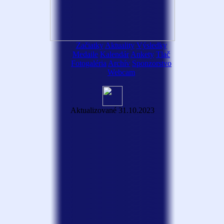
Začiatky
Aktuality
Výsledky
Medaile
Kalendár
Ankety
Tlač
Fotogaléria
Archív
Sponzorstvo
Webcam
Aktualizované 31.10.2023