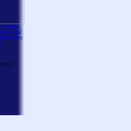
y
Výsledky
Ankety
Tlač
Sponzorstvo
m
10.2023