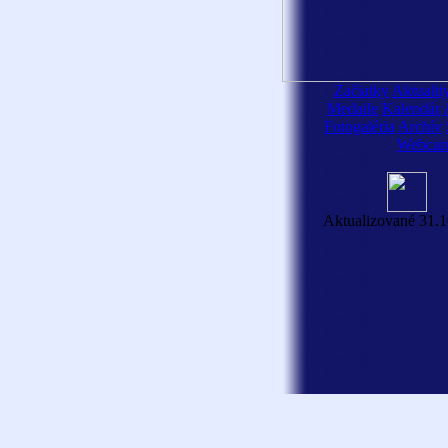
Začiatky
Aktualit
Medaile
Kalendár
Fotogaléria
Archív
Webca
Aktualizované 31.