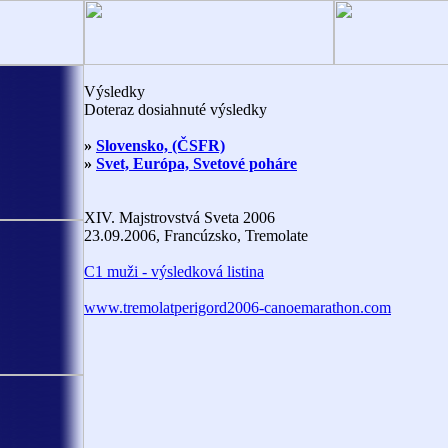
Výsledky
Doteraz dosiahnuté výsledky
»
Slovensko, (ČSFR)
»
Svet, Európa, Svetové poháre
XIV. Majstrovstvá Sveta 2006
23.09.2006, Francúzsko, Tremolate
C1 muži - výsledková listina
www.tremolatperigord2006-canoemarathon.com