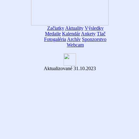
Začiatky
Aktuality
Výsledky
Medaile
Kalendár
Ankety
Tlač
Fotogaléria
Archív
Sponzorstvo
Webcam
Aktualizované 31.10.2023