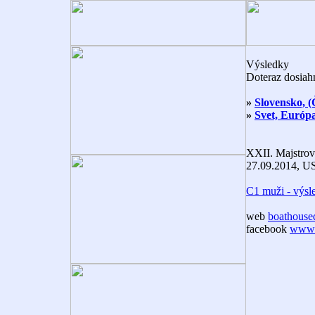
Výsledky
Doteraz dosiah
»
Slovensko, 
»
Svet, Európ
XXII. Majstrov
27.09.2014, U
C1 muži - výsle
web
boathoused
facebook
www.