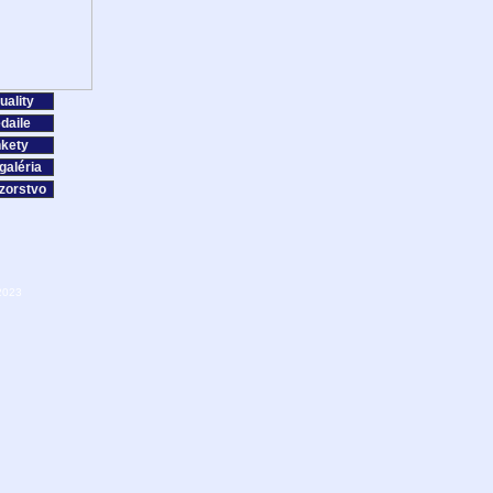
uality
daile
kety
galéria
zorstvo
2023