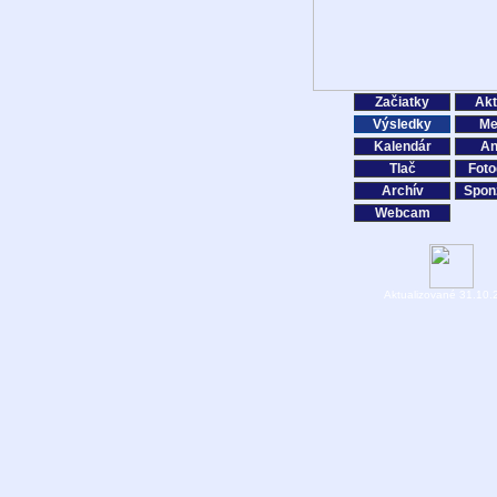
Začiatky
Akt
Výsledky
Me
Kalendár
An
Tlač
Foto
Archív
Spon
Webcam
Aktualizované 31.10.