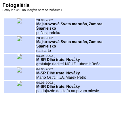
Fotogaléria
Fotky z akcií, na ktorých som sa zúčastnil
28.08.2002
Majstrovstvá Sveta maratón, Zamora
Španielsko
počas preteku
28.08.2002
Majstrovstvá Sveta maratón, Zamora
Španielsko
na štarte
04.05.2002
M-SR Dlhé trate, Nováky
gratuluje riaditeľ NCHZ Ľubomír Beňo
04.05.2002
M-SR Dlhé trate, Nováky
Mário Ostrčil, JA, Marek Petro
04.05.2002
M-SR Dlhé trate, Nováky
po dojazde do cieľa na prvom mieste