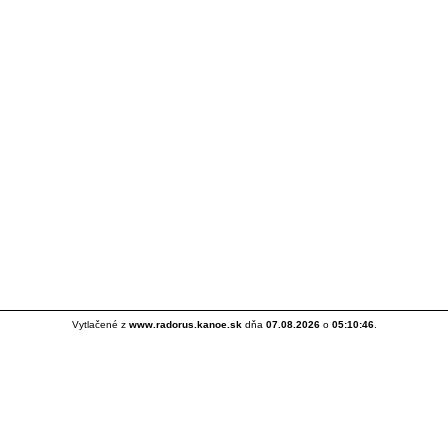
Vytlačené z
www.radorus.kanoe.sk
dňa
07.08.2026
o
05:10:46
.