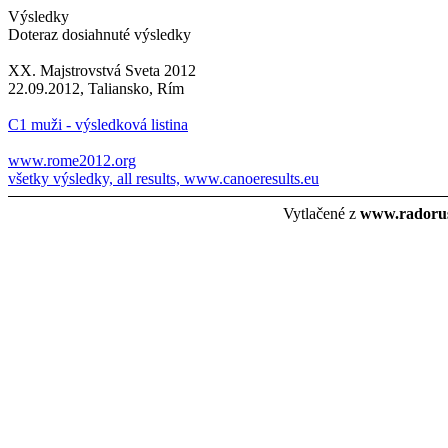
Výsledky
Doteraz dosiahnuté výsledky
XX. Majstrovstvá Sveta 2012
22.09.2012, Taliansko, Rím
C1 muži - výsledková listina
www.rome2012.org
všetky výsledky, all results, www.canoeresults.eu
Vytlačené z
www.radorus