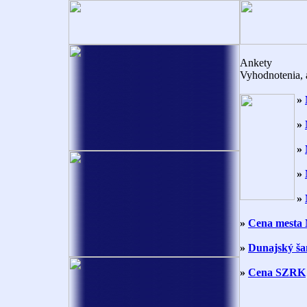
Ankety
Vyhodnotenia, 
»
»
»
»
»
»
Cena mesta
»
Dunajský š
»
Cena SZRK