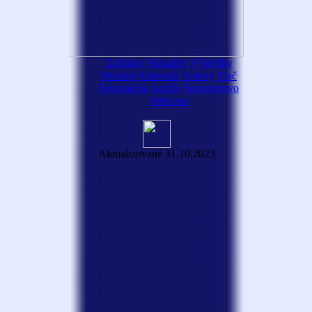
Začiatky
Aktuality
Výsledky
Medaile
Kalendár
Ankety
Tlač
Fotogaléria
Archív
Sponzorstvo
Webcam
Aktualizované 31.10.2023