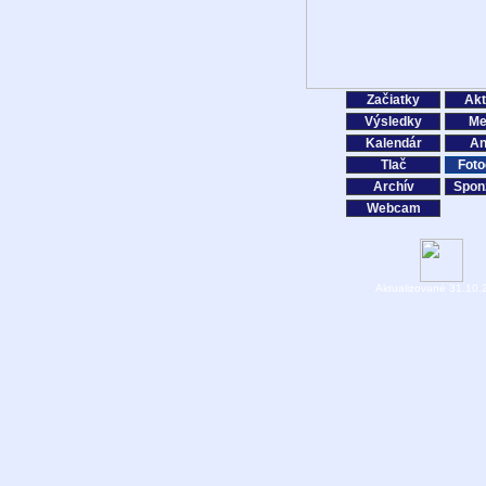
Začiatky
Akt
Výsledky
Me
Kalendár
An
Tlač
Foto
Archív
Spon
Webcam
Aktualizované 31.10.